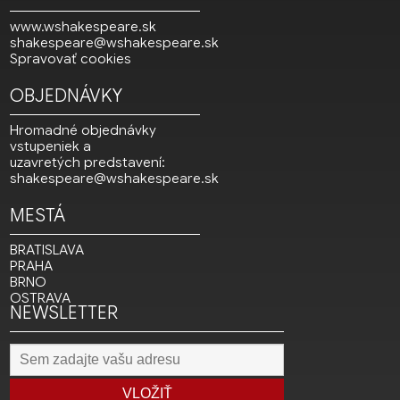
www.wshakespeare.sk
shakespeare@wshakespeare.sk
Spravovať cookies
OBJEDNÁVKY
Hromadné objednávky
vstupeniek a
uzavretých predstavení:
shakespeare@wshakespeare.sk
MESTÁ
BRATISLAVA
PRAHA
BRNO
OSTRAVA
NEWSLETTER
VLOŽIŤ