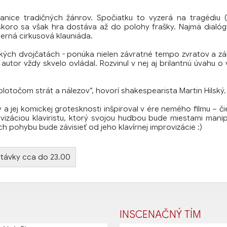
ranice tradičných žánrov. Spočiatku to vyzerá na tragédiu
 čoskoro sa však hra dostáva až do polohy frašky. Najmä dialó
derná cirkusová klauniáda.
kých dvojčatách - ponúka nielen závratné tempo zvratov a zá
autor vždy skvelo ovládal. Rozvinul v nej aj brilantnú úvahu o
točom strát a nálezov“, hovorí shakespearista Martin Hilský.
 jej komickej grotesknosti inšpiroval v ére nemého filmu – či
záciou klaviristu, ktorý svojou hudbou bude miestami manip
ch pohybu bude závisieť od jeho klavírnej improvizácie :)
stávky cca do 23.00
INSCENAČNÝ TÍM