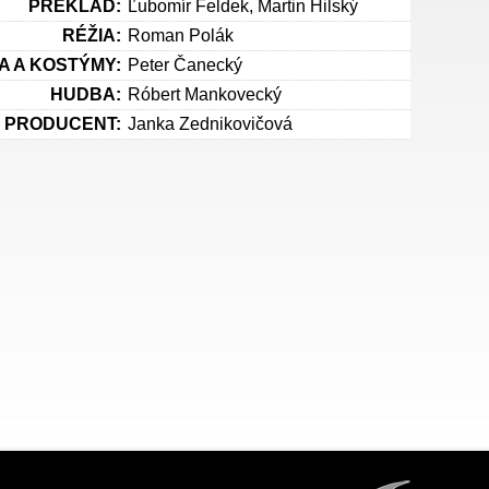
PREKLAD:
Ľubomír Feldek, Martin Hilský
RÉŽIA:
Roman Polák
A A KOSTÝMY:
Peter Čanecký
HUDBA:
Róbert Mankovecký
PRODUCENT:
Janka Zednikovičová