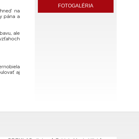
FOTOGALÉRIA
 (hneď na
gy pána a
bavu, ale
 vzťahoch
ernobiela
ulovať aj