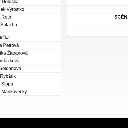
r Hološka
šek Výrostko
 Roth
SCÉN
 Šalacha
Hrčka
a Petrová
ika Žiaranová
Vitázková
 Soldanová
Rybárik
 Stopa
t Mankovecký