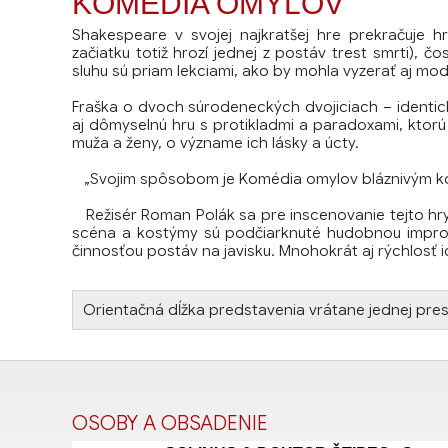
KOMÉDIA OMYLOV
Shakespeare v svojej najkratšej hre prekračuje h
začiatku totiž hrozí jednej z postáv trest smrti),
sluhu sú priam lekciami, ako by mohla vyzerať aj mo
Fraška o dvoch súrodeneckých dvojiciach – identic
aj dômyselnú hru s protikladmi a paradoxami, ktorú 
muža a ženy, o význame ich lásky a úcty.
„Svojim spôsobom je Komédia omylov bláznivým kolo
Režisér Roman Polák sa pre inscenovanie tejto hry a
scéna a kostýmy sú podčiarknuté hudobnou improvi
činnosťou postáv na javisku. Mnohokrát aj rýchlosť i
Orientačná dĺžka predstavenia vrátane jednej pre
OSOBY A OBSADENIE