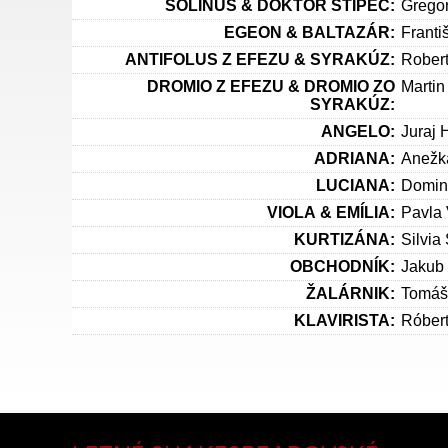
SOLINUS & DOKTOR ŠTIPEC:
Grego
EGEON & BALTAZÁR:
Franti
ANTIFOLUS Z EFEZU & SYRAKÚZ:
Robert
DROMIO Z EFEZU & DROMIO ZO
Martin
SYRAKÚZ:
ANGELO:
Juraj 
ADRIANA:
Anežk
LUCIANA:
Domin
VIOLA & EMÍLIA:
Pavla 
KURTIZÁNA:
Silvia
OBCHODNÍK:
Jakub 
ŽALÁRNIK:
Tomáš
KLAVIRISTA:
Róber